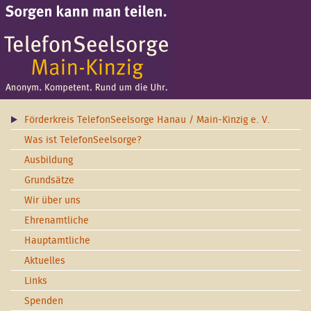
Förderkreis TelefonSeelsorge Hanau / Main-Kinzig e. V.
Was ist TelefonSeelsorge?
Ausbildung
Grundsätze
Wir über uns
Ehrenamtliche
Hauptamtliche
Aktuelles
Links
Spenden