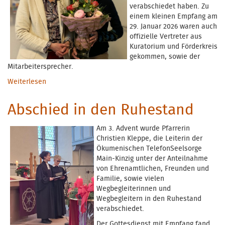
verabschiedet haben. Zu
einem kleinen Empfang am
29. Januar 2026 waren auch
offizielle Vertreter aus
Kuratorium und Förderkreis
gekommen, sowie der
Mitarbeitersprecher.
Weiterlesen
über Verabschiedung Sekretärin Silke Hummel-
Hölzinger
Abschied in den Ruhestand
Am 3. Advent wurde Pfarrerin
Christien Kleppe, die Leiterin der
Ökumenischen TelefonSeelsorge
Main-Kinzig unter der Anteilnahme
von Ehrenamtlichen, Freunden und
Familie, sowie vielen
Wegbegleiterinnen und
Wegbegleitern in den Ruhestand
verabschiedet.
Der Gottesdienst mit Empfang fand