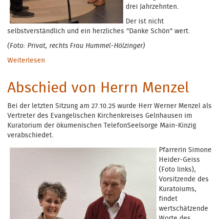
drei Jahrzehnten.
Der ist nicht
selbstverständlich und ein herzliches "Danke Schön" wert.
(Foto: Privat, rechts Frau Hummel-Hölzinger)
Weiterlesen
über Ehrung zum Dienstjubiläum
Abschied von Herrn Menzel
Bei der letzten Sitzung am 27.10.25 wurde Herr Werner Menzel als
Vertreter des Evangelischen Kirchenkreises Gelnhausen im
Kuratorium der ökumenischen TelefonSeelsorge Main-Kinzig
verabschiedet.
Pfarrerin S
imone
Heider-Geiss
(Foto links),
Vorsitzende des
Kuratoiums,
findet
wertschätzende
Worte des