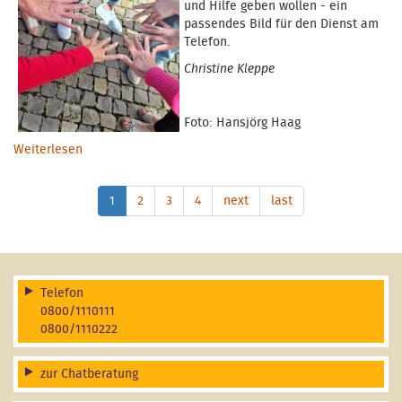
und Hilfe geben wollen - ein
passendes Bild für den Dienst am
Telefon.
Christine Kleppe
Foto: Hansjörg Haag
Weiterlesen
über Ab November 2025 neue Ehrenamtliche am
Telefon
1
2
3
4
next
last
Telefon
0800/1110111
0800/1110222
zur Chatberatung