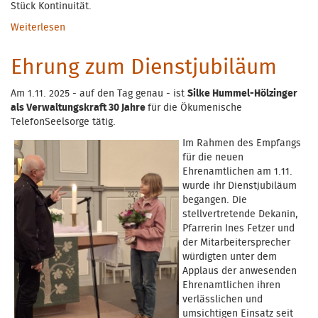
Stück Kontinuität.
Weiterlesen
über Wechsel in der Verwaltung der ökumenischen
TelefonSeelsorge Main Kinzig
Ehrung zum Dienstjubiläum
Am 1.11. 2025 - auf den Tag genau - ist
Silke Hummel-Hölzinger
als Verwaltungskraft 30 Jahre
für die Ökumenische
TelefonSeelsorge tätig.
Im Rahmen des Empfangs
für die neuen
Ehrenamtlichen am 1.11.
wurde ihr Dienstjubiläum
begangen. Die
stellvertretende Dekanin,
Pfarrerin Ines Fetzer und
der Mitarbeitersprecher
würdigten unter dem
Applaus der anwesenden
Ehrenamtlichen ihren
verlässlichen und
umsichtigen Einsatz seit