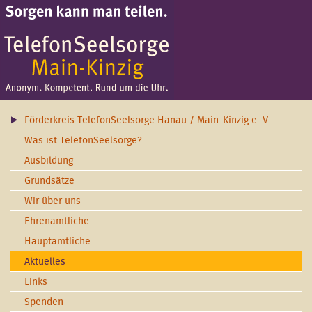
Förderkreis TelefonSeelsorge Hanau / Main-Kinzig e. V.
Was ist TelefonSeelsorge?
Ausbildung
Grundsätze
Wir über uns
Ehrenamtliche
Hauptamtliche
Aktuelles
Links
Spenden