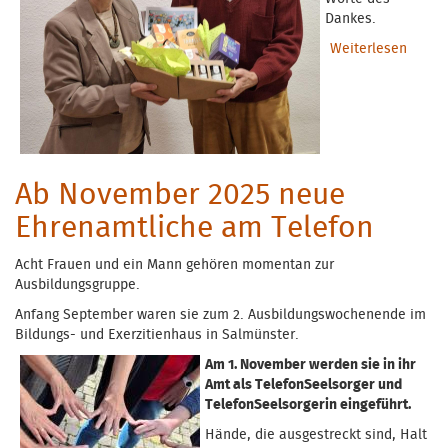
Dankes.
Weiterlesen
über
Absch
von
Herrn
Menze
Ab November 2025 neue
Ehrenamtliche am Telefon
Acht Frauen und ein Mann gehören momentan zur
Ausbildungsgruppe.
Anfang September waren sie zum 2. Ausbildungswochenende im
Bildungs- und Exerzitienhaus in Salmünster.
Am 1. November werden sie in ihr
Amt als TelefonSeelsorger und
TelefonSeelsorgerin eingeführt.
Hände, die ausgestreckt sind, Halt